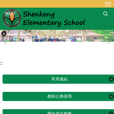
跳
到
主
要
內
容
區
:::
常用連結
常用連結
教師公務使用
新生專區
教師公務使用
學生資訊服務