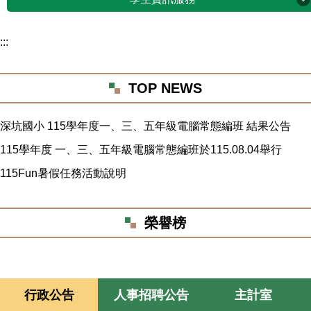
* 暑假暨115上重要行事曆(暫定)
新北市單一認證入口
學生資訊服務
新北英語日
:::
文件管理系統
親師生平台
班級課表
TOP NEWS
校內線上填報系統
新北市程式教育專區
教科書版本
校內場地預約
深坑國小 115學年度一、三、五年級電腦常態編班 結果公告
學生資訊課程
學校午餐
115學年度 一、三、五年級電腦常態編班於115.08.04舉行
校內資訊設備報修
校園打字GAME
115Fun暑假任務活動說明
新北市生活英語動起來
校內無線網路使用方式
新北市scratch競賽網站
深坑樂齡學習中心
榮譽榜
Minecraft教育版
深坑國小臺灣母語日網站
Scratch線上編輯器
行政公告
人事招聘公告
主計室
microbit線上編輯器